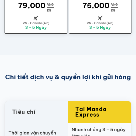
79,000
75,000
VNĐ
VNĐ
KG
KG
VN - Canada (Air)
VN - Canada (Air)
3 - 5 Ngày
3 - 5 Ngày
Chi tiết dịch vụ & quyền lợi khi gửi hàng
Tại Manda
Tiêu chí
Express
Nhanh chóng 3 – 5 ngày
Thời gian vận chuyển