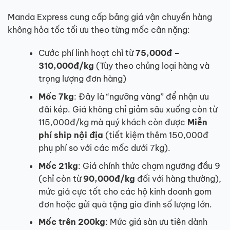
Manda Express cung cấp bảng giá vận chuyển hàng
không hỏa tốc tối ưu theo từng mốc cân nặng:
Cước phí linh hoạt chỉ từ
75,000đ –
310,000đ/kg
(Tùy theo chủng loại hàng và
trọng lượng đơn hàng)
Mốc 7kg
: Đây là “ngưỡng vàng” để nhận ưu
đãi kép. Giá không chỉ giảm sâu xuống còn từ
115,000đ/kg mà quý khách còn được
Miễn
phí ship nội địa
(tiết kiệm thêm 150,000đ
phụ phí so với các mốc dưới 7kg).
Mốc 21kg
: Giá chính thức chạm ngưỡng đầu 9
(chỉ còn từ
90,000đ/kg
đối với hàng thường),
mức giá cực tốt cho các hộ kinh doanh gom
đơn hoặc gửi quà tặng gia đình số lượng lớn.
Mốc trên 200kg
: Mức giá sàn ưu tiên dành