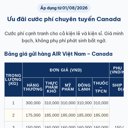
Áp dụng từ 01/08/2026
Ưu đãi cước phí chuyên tuyến Canada
Cước phí cạnh tranh cho cả kiện lẻ và kiện sỉ. Giá minh
bạch, không phụ phí phát sinh bất ngờ.
Bảng giá gửi hàng AIR Việt Nam – Canada
PHỤ P
ĐƠN GIÁ (VND)
(VND/KI
TRỌNG
LƯỢNG
THỰC
THUỐC
(KG)
HÀNG
MỸ
ĐÔNG
SHIP N
PHẨM
–
THƯỜNG
PHẨM
LẠNH
ĐỊA
KHÔ
TPCN
1
300,000
310,000
310,000
310,000
310,000
2
175,000
185,000
185,000
185,000
185,000
3
150,000
160,000
160,000
160,000
160,000
150,00