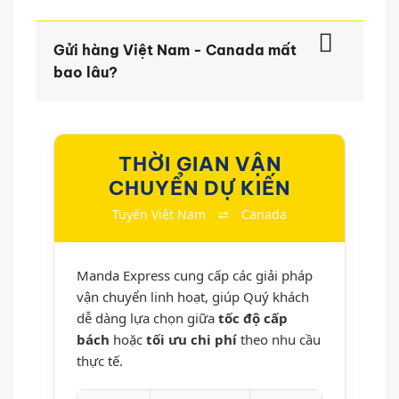
Gửi hàng Việt Nam - Canada mất
bao lâu?
THỜI GIAN VẬN
CHUYỂN DỰ KIẾN
Tuyến Việt Nam
⇄
Canada
Manda Express cung cấp các giải pháp
vận chuyển linh hoạt, giúp Quý khách
dễ dàng lựa chọn giữa
tốc độ cấp
bách
hoặc
tối ưu chi phí
theo nhu cầu
thực tế.