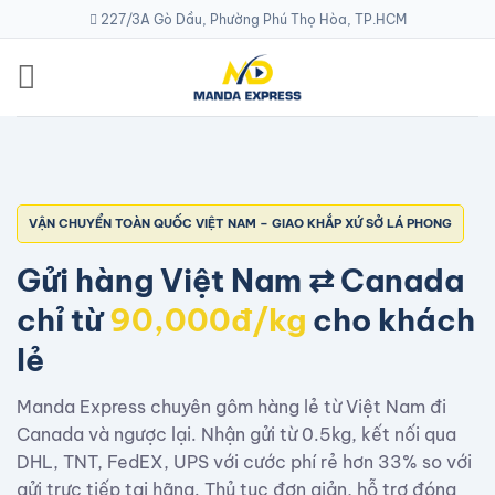
Skip
227/3A Gò Dầu, Phường Phú Thọ Hòa, TP.HCM
to
content
VẬN CHUYỂN TOÀN QUỐC VIỆT NAM – GIAO KHẮP XỨ SỞ LÁ PHONG
Gửi hàng Việt Nam ⇄ Canada
chỉ từ
90,000đ/kg
cho khách
lẻ
Manda Express chuyên gôm hàng lẻ từ Việt Nam đi
Canada và ngược lại. Nhận gửi từ 0.5kg, kết nối qua
DHL, TNT, FedEX, UPS với cước phí rẻ hơn 33% so với
gửi trực tiếp tại hãng. Thủ tục đơn giản, hỗ trợ đóng