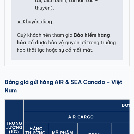
tai, dịch bệnh, tai nạn tàu –
thuyền).
🔸 Khuyên dùng:
Quý khách nên tham gia
Bảo hiểm hàng
hóa
để được bảo vệ quyền lợi trong trường
hợp thất lạc hoặc sự cố mất mát.
Bảng giá gửi hàng AIR & SEA Canada – Việt
Nam
ĐƠN 
AIR CARGO
TRỌNG
LƯỢNG
HÀNG
(KG)
THƯỜNG,
MỸ PHẨM,