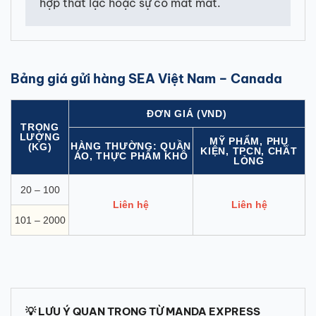
hợp thất lạc hoặc sự cố mất mát.
Bảng giá gửi hàng SEA Việt Nam – Canada
ĐƠN GIÁ (VND)
TRỌNG
LƯỢNG
MỸ PHẨM, PHỤ
HÀNG THƯỜNG: QUẦN
(KG)
KIỆN, TPCN, CHẤT
ÁO, THỰC PHẨM KHÔ
LỎNG
20 – 100
Liên hệ
Liên hệ
101 – 2000
💡 LƯU Ý QUAN TRỌNG TỪ MANDA EXPRESS