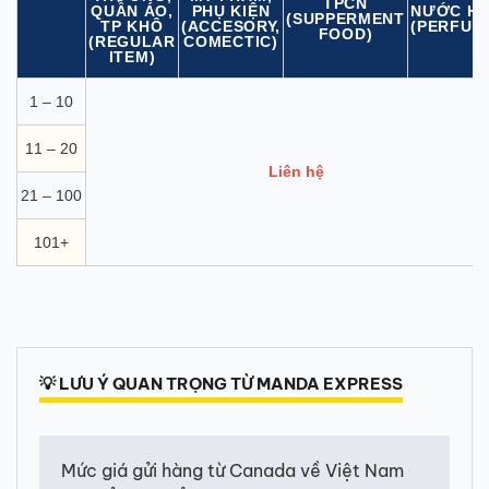
TPCN
QUẦN ÁO,
PHỤ KIỆN
NƯỚC H
(SUPPERMENT
TP KHÔ
(ACCESORY,
(PERFUM
FOOD)
(REGULAR
COMECTIC)
ITEM)
1 – 10
11 – 20
Liên hệ
21 – 100
101+
💡 LƯU Ý QUAN TRỌNG TỪ MANDA EXPRESS
Mức giá gửi hàng từ Canada về Việt Nam