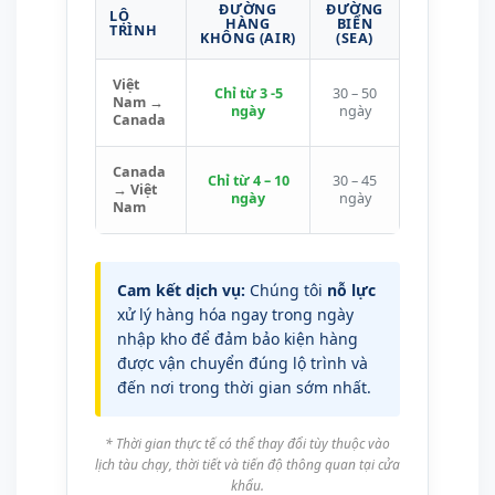
ĐƯỜNG
ĐƯỜNG
LỘ
HÀNG
BIỂN
TRÌNH
KHÔNG (AIR)
(SEA)
Việt
Chỉ từ 3 -5
30 – 50
Nam →
ngày
ngày
Canada
Canada
Chỉ từ 4 – 10
30 – 45
→ Việt
ngày
ngày
Nam
Cam kết dịch vụ:
Chúng tôi
nỗ lực
xử lý hàng hóa ngay trong ngày
nhập kho để đảm bảo kiện hàng
được vận chuyển đúng lộ trình và
đến nơi trong thời gian sớm nhất.
* Thời gian thực tế có thể thay đổi tùy thuộc vào
lịch tàu chạy, thời tiết và tiến độ thông quan tại cửa
khẩu.