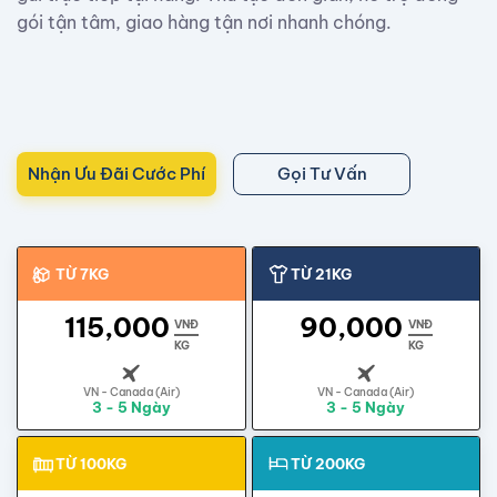
gói tận tâm, giao hàng tận nơi nhanh chóng.
Nhận Ưu Đãi Cước Phí
Gọi Tư Vấn
TỪ 7KG
TỪ 21KG
115,000
90,000
VNĐ
VNĐ
KG
KG
VN - Canada (Air)
VN - Canada (Air)
3 - 5 Ngày
3 - 5 Ngày
TỪ 100KG
TỪ 200KG