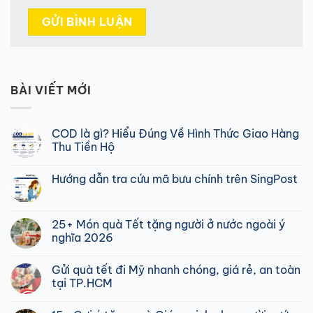
BÀI VIẾT MỚI
COD là gì? Hiểu Đúng Về Hình Thức Giao Hàng
Thu Tiền Hộ
Không
có
Hướng dẫn tra cứu mã bưu chính trên SingPost
bình
luận
Không
ở
có
COD
bình
là
luận
25+ Món quà Tết tặng người ở nước ngoài ý
gì?
ở
Hiểu
nghĩa 2026
Hướng
Đúng
dẫn
Về
Không
tra
Hình
có
cứu
Gửi quà tết đi Mỹ nhanh chóng, giá rẻ, an toàn
Thức
bình
mã
Giao
luận
tại TP.HCM
bưu
Hàng
ở
chính
Thu
25+
Không
trên
Tiền
Món
có
SingPost