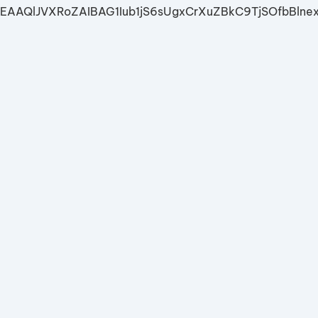
EAAQlJVXRoZAIBAG1Iub1jS6sUgxCrXuZBkC9TjSOfbB