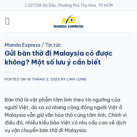
Skip
227/3A Gò Dầu, Phường Phú Thọ Hòa, TP.HCM
to
content
Manda Express
/
Tin tức
Gửi bàn thờ đi Malaysia có được
không? Một số lưu ý cần biết
POSTED ON
16 THÁNG 2, 2025
BY
LINH LONG
Bàn thờ là vật phẩm tâm linh theo tín ngưỡng của
người Việt, dù xa xứ nhưng cộng đồng người Việt ở
Malaysia vẫn giữ văn hóa thờ cúng tâm linh. Chính vì
điều đó, nhiều kiều bào Việt có nhu cầu cao về dịch
vụ vận chuyển bàn thờ đi Malaysia.