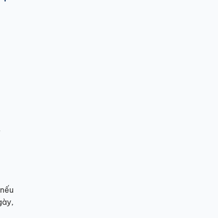
.
 nếu
gày,