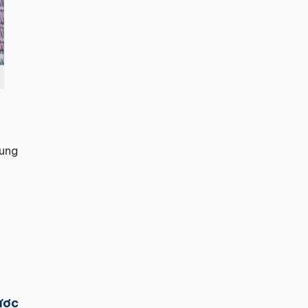
rung
ược