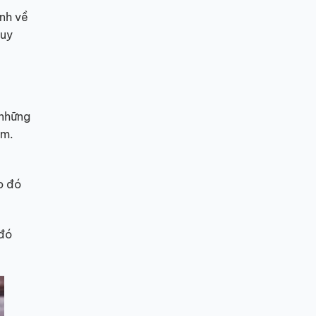
ịnh về
guy
 những
ơm.
o đó
 đó