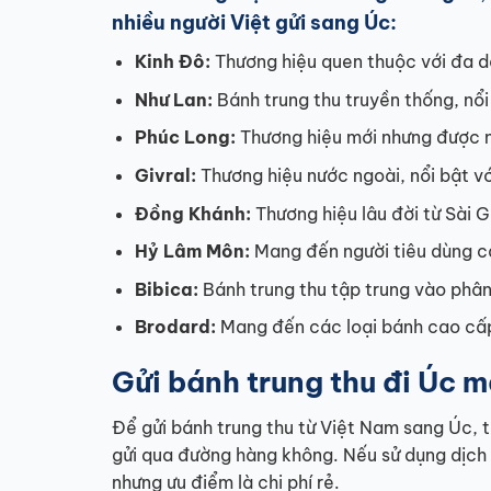
nhiều người Việt gửi sang Úc:
Kinh Đô:
Thương hiệu quen thuộc với đa d
Như Lan:
Bánh trung thu truyền thống, nổi 
Phúc Long:
Thương hiệu mới nhưng được n
Givral:
Thương hiệu nước ngoài, nổi bật với
Đồng Khánh:
Thương hiệu lâu đời từ Sài 
Hỷ Lâm Môn:
Mang đến người tiêu dùng cá
Bibica:
Bánh trung thu tập trung vào phâ
Brodard:
Mang đến các loại bánh cao cấp 
Gửi bánh trung thu đi Úc 
Để gửi bánh trung thu từ Việt Nam sang Úc, t
gửi qua đường hàng không. Nếu sử dụng dịch 
nhưng ưu điểm là chi phí rẻ.