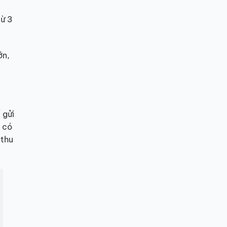
từ 3
ớn,
 gửi
c có
 thu