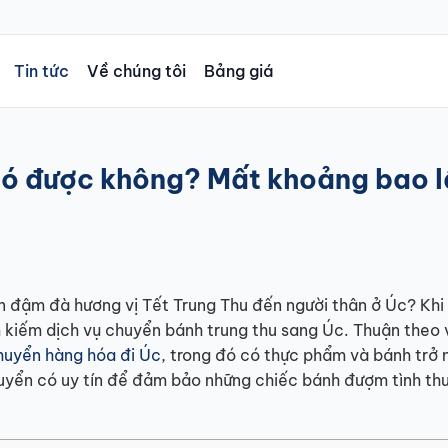
Tin tức
Về chúng tôi
Bảng giá
 có được không? Mất khoảng bao 
 đậm đà hương vị Tết Trung Thu đến người thân ở Úc? Khi
m kiếm dịch vụ chuyển bánh trung thu sang Úc. Thuận theo 
huyển hàng hóa đi Úc
, trong đó có thực phẩm và bánh trở 
uyển có uy tín để đảm bảo những chiếc bánh đượm tình th