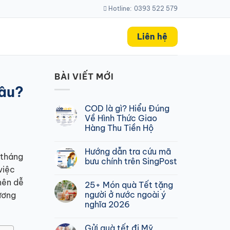
Hotline:
0393 522 579
Liên hệ
BÀI VIẾT MỚI
lâu?
COD là gì? Hiểu Đúng
Về Hình Thức Giao
Hàng Thu Tiền Hộ
Không
có
Hướng dẫn tra cứu mã
bình
 tháng
luận
bưu chính trên SingPost
ở
việc
COD
Không
là
có
nên dễ
25+ Món quà Tết tặng
gì?
bình
Hiểu
luận
người ở nước ngoài ý
ương
Đúng
ở
nghĩa 2026
Về
Hướng
Hình
dẫn
Không
Thức
tra
có
Giao
cứu
Gửi quà tết đi Mỹ
bình