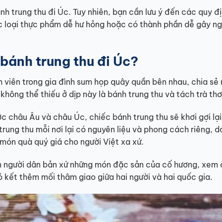
ánh trung thu đi Úc. Tuy nhiên, bạn cần lưu ý đến các quy đ
c loại thực phẩm dễ hư hỏng hoặc có thành phần dễ gây n
 bánh trung thu đi Úc?
nh viên trong gia đình sum họp quây quần bên nhau, chia sẻ
hông thể thiếu ở dịp này là bánh trung thu và tách trà th
ớc châu Âu và châu Úc, chiếc bánh trung thu sẽ khơi gợi lại
trung thu mỗi nơi lại có nguyên liệu và phong cách riêng, d
món quà quý giá cho người Việt xa xứ.
ến người dân bản xứ những món đặc sản của cố hương, xem
 kết thêm mối thâm giao giữa hai người và hai quốc gia.