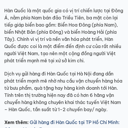
Hàn Quốc là một quốc gia có vị trí chiến lược tại Đông
Á, nằm phía Nam bán đảo Triều Tiên, ba mặt còn lại
tiếp giáp biển bao gồm: Biển Hoa Đông (phía Nam),
biển Nhật Bản (phía Đông) và biển Hoàng Hải (phía
Tây). Chính vì vị trí và nền văn hóa phát triển, Hàn
Quốc được coi là một điểm đến định cư của rất nhiều
người Việt Nam, tạo nên một cộng đồng người Việt
phát triển mạnh mẽ tại xứ sở kim chi.
Dịch vụ gửi hàng đi Hàn Quốc tại Hà Nội đang dần
phát triển mạnh mẽ nhờ nhu cầu vận chuyển hàng hóa
từ bưu phẩm, quà tặng hay hàng kinh doanh tới Hàn.
Tính trên thị trường hiện nay đã có hơn 6 hãng vận
chuyển hàng không chuyên khai thác tuyến Việt Nam
– Hàn Quốc, tần suất từ 1-2 chuyến bay/ ngày.
Xem thêm:
Gửi hàng đi Hàn Quốc tại TP Hồ Chí Minh: