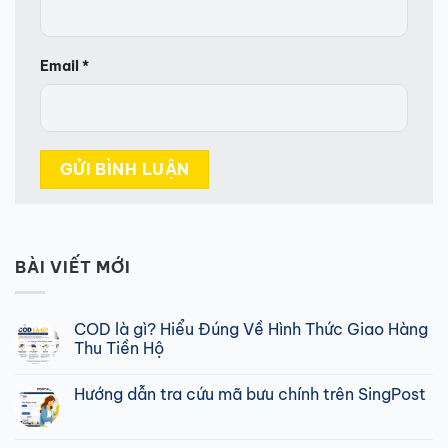
Email
*
BÀI VIẾT MỚI
COD là gì? Hiểu Đúng Về Hình Thức Giao Hàng
Thu Tiền Hộ
Không
có
Hướng dẫn tra cứu mã bưu chính trên SingPost
bình
luận
Không
ở
có
COD
bình
là