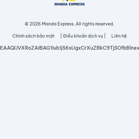
© 2026 Manda Express. All rights reserved.
Chính sách bảo mật
| Điều khoản dịch vụ |
Liên hệ
EAAQlJVXRoZAIBAG1Iub1jS6sUgxCrXuZBkC9TjSOfbB