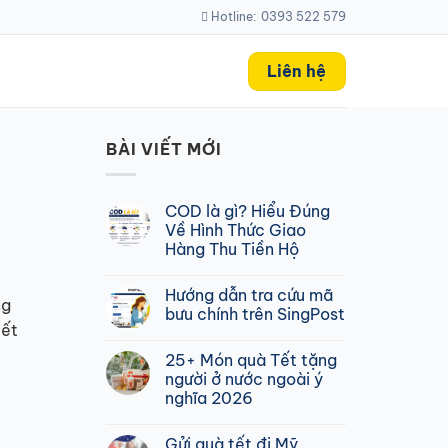
Hotline:
0393 522 579
Liên hệ
BÀI VIẾT MỚI
COD là gì? Hiểu Đúng
Về Hình Thức Giao
Hàng Thu Tiền Hộ
Không
có
Hướng dẫn tra cứu mã
bình
ng
luận
bưu chính trên SingPost
ở
iết
COD
Không
là
có
25+ Món quà Tết tặng
gì?
bình
Hiểu
luận
người ở nước ngoài ý
Đúng
ở
nghĩa 2026
Về
Hướng
Hình
dẫn
Không
Thức
tra
có
Giao
cứu
Gửi quà tết đi Mỹ
bình