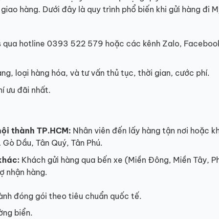
 giao hàng. Dưới đây là quy trình phổ biến khi gửi hàng đi 
s qua hotline 0393 522 579 hoặc các kênh Zalo, Faceboo
g, loại hàng hóa, và tư vấn thủ tục, thời gian, cước phí.
í ưu đãi nhất.
nội thành TP.HCM:
Nhân viên đến lấy hàng tận nơi hoặc k
Gò Dầu, Tân Quý, Tân Phú.
khác:
Khách gửi hàng qua bến xe (Miền Đông, Miền Tây, P
rợ nhận hàng.
ành đóng gói theo tiêu chuẩn quốc tế.
ờng biển.