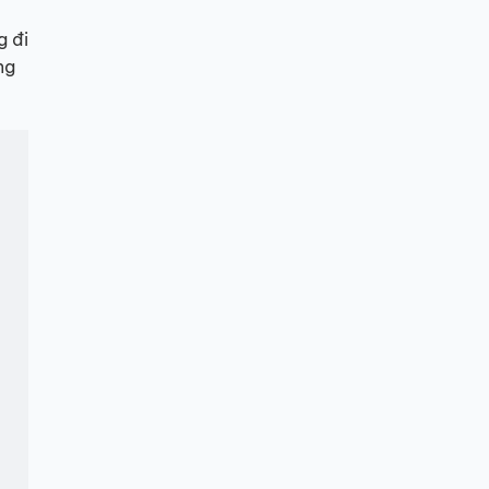
g đi
ng