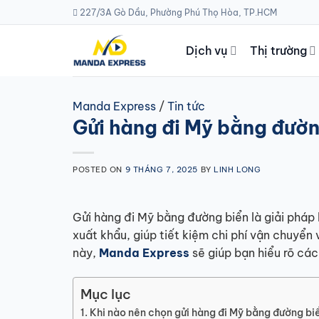
Skip
227/3A Gò Dầu, Phường Phú Thọ Hòa, TP.HCM
to
content
Dịch vụ
Thị trường
Manda Express
/
Tin tức
Gửi hàng đi Mỹ bằng đường
POSTED ON
9 THÁNG 7, 2025
BY
LINH LONG
Gửi hàng đi Mỹ bằng đường biển là giải pháp 
xuất khẩu, giúp tiết kiệm chi phí vận chuyển v
này,
Manda Express
sẽ giúp bạn hiểu rõ các
Mục lục
Khi nào nên chọn gửi hàng đi Mỹ bằng đường bi