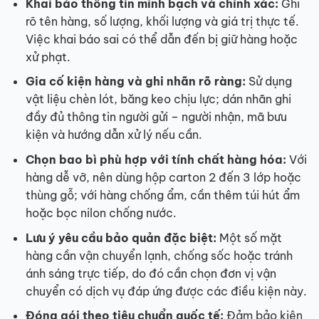
Khai báo thông tin minh bạch và chính xác:
Ghi
rõ tên hàng, số lượng, khối lượng và giá trị thực tế.
Việc khai báo sai có thể dẫn đến bị giữ hàng hoặc
xử phạt.
Gia cố kiện hàng và ghi nhãn rõ ràng:
Sử dụng
vật liệu chèn lót, băng keo chịu lực; dán nhãn ghi
đầy đủ thông tin người gửi – người nhận, mã bưu
kiện và hướng dẫn xử lý nếu cần.
Chọn bao bì phù hợp với tính chất hàng hóa:
Với
hàng dễ vỡ, nên dùng hộp carton 2 đến 3 lớp hoặc
thùng gỗ; với hàng chống ẩm, cần thêm túi hút ẩm
hoặc bọc nilon chống nước.
Lưu ý yêu cầu bảo quản đặc biệt:
Một số mặt
hàng cần vận chuyển lạnh, chống sốc hoặc tránh
ánh sáng trực tiếp, do đó cần chọn đơn vị vận
chuyển có dịch vụ đáp ứng được các điều kiện này.
Đóng gói theo tiêu chuẩn quốc tế:
Đảm bảo kiện