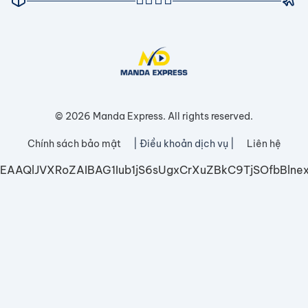
© 2026 Manda Express. All rights reserved.
Chính sách bảo mật
| Điều khoản dịch vụ |
Liên hệ
EAAQlJVXRoZAIBAG1Iub1jS6sUgxCrXuZBkC9TjSOfbB