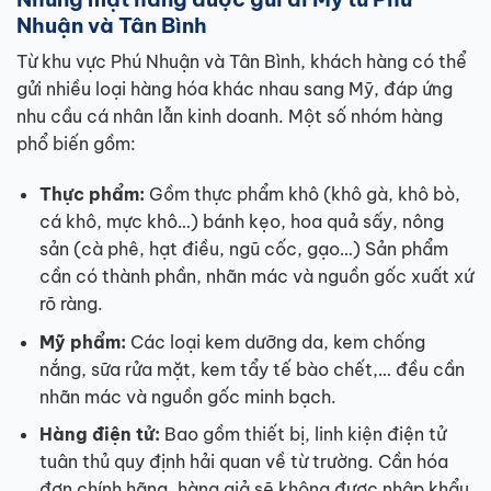
Nhuận và Tân Bình
Từ khu vực Phú Nhuận và Tân Bình, khách hàng có thể
gửi nhiều loại hàng hóa khác nhau sang Mỹ, đáp ứng
nhu cầu cá nhân lẫn kinh doanh. Một số nhóm hàng
phổ biến gồm:
Thực phẩm:
Gồm thực phẩm khô (khô gà, khô bò,
cá khô, mực khô…) bánh kẹo, hoa quả sấy, nông
sản (cà phê, hạt điều, ngũ cốc, gạo…) Sản phẩm
cần có thành phần, nhãn mác và nguồn gốc xuất xứ
rõ ràng.
Mỹ phẩm:
Các loại kem dưỡng da, kem chống
nắng, sữa rửa mặt, kem tẩy tế bào chết,… đều cần
nhãn mác và nguồn gốc minh bạch.
Hàng điện tử:
Bao gồm thiết bị, linh kiện điện tử
tuân thủ quy định hải quan về từ trường. Cần hóa
đơn chính hãng, hàng giả sẽ không được nhập khẩu.