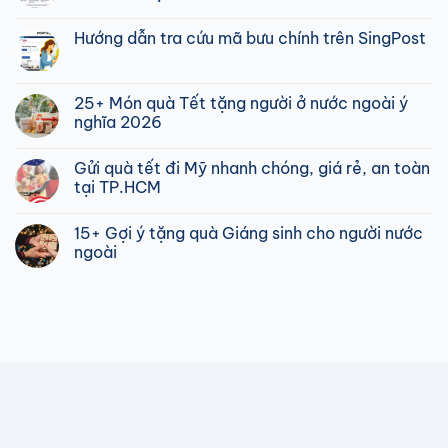
Không
có
Hướng dẫn tra cứu mã bưu chính trên SingPost
bình
luận
Không
ở
có
COD
bình
là
luận
25+ Món quà Tết tặng người ở nước ngoài ý
gì?
ở
Hiểu
nghĩa 2026
Hướng
Đúng
dẫn
Về
Không
tra
Hình
có
cứu
Gửi quà tết đi Mỹ nhanh chóng, giá rẻ, an toàn
Thức
bình
mã
Giao
luận
tại TP.HCM
bưu
Hàng
ở
chính
Thu
25+
Không
trên
Tiền
Món
có
SingPost
15+ Gợi ý tặng quà Giáng sinh cho người nước
Hộ
quà
bình
Tết
luận
ngoài
tặng
ở
người
Gửi
Không
ở
quà
có
nước
tết
bình
ngoài
đi
luận
ý
Mỹ
ở
nghĩa
nhanh
15+
2026
chóng,
Gợi
giá
ý
rẻ,
tặng
an
quà
toàn
Giáng
tại
sinh
TP.HCM
cho
người