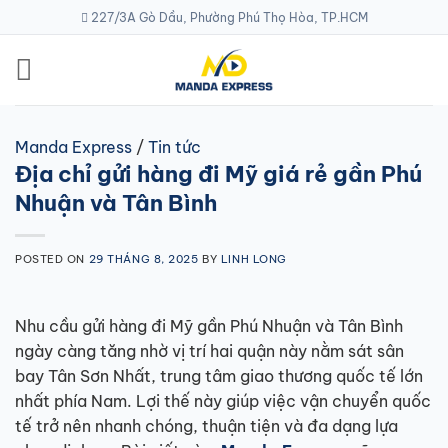
Skip
227/3A Gò Dầu, Phường Phú Thọ Hòa, TP.HCM
to
content
Manda Express
/
Tin tức
Địa chỉ gửi hàng đi Mỹ giá rẻ gần Phú
Nhuận và Tân Bình
POSTED ON
29 THÁNG 8, 2025
BY
LINH LONG
Nhu cầu gửi hàng đi Mỹ gần Phú Nhuận và Tân Bình
ngày càng tăng nhờ vị trí hai quận này nằm sát sân
bay Tân Sơn Nhất, trung tâm giao thương quốc tế lớn
nhất phía Nam. Lợi thế này giúp việc vận chuyển quốc
tế trở nên nhanh chóng, thuận tiện và đa dạng lựa