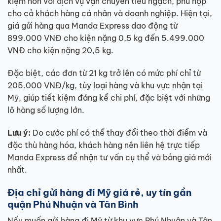
kiệm hơn với dịch vụ vận chuyển tiểu ngạch, phù hợp
cho cả khách hàng cá nhân và doanh nghiệp. Hiện tại,
giá gửi hàng qua Manda Express dao động từ
899.000 VNĐ cho kiện nặng 0,5 kg đến 5.499.000
VNĐ cho kiện nặng 20,5 kg.
Đặc biệt, các đơn từ 21 kg trở lên có mức phí chỉ từ
205.000 VNĐ/kg, tùy loại hàng và khu vực nhận tại
Mỹ, giúp tiết kiệm đáng kể chi phí, đặc biệt với những
lô hàng số lượng lớn.
Lưu ý:
Do cước phí có thể thay đổi theo thời điểm và
đặc thù hàng hóa, khách hàng nên liên hệ trực tiếp
Manda Express để nhận tư vấn cụ thể và bảng giá mới
nhất.
Địa chỉ gửi hàng đi Mỹ giá rẻ, uy tín gần
quận Phú Nhuận và Tân Bình
Nếu muốn gửi hàng đi Mỹ từ khu vực Phú Nhuận và Tân