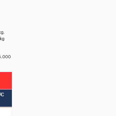
kg.
/kg
25.000