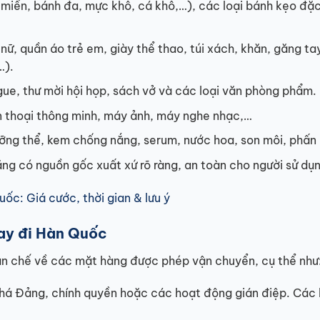
 miến, bánh đa, mực khô, cá khô,…), các loại bánh kẹo đặc
ữ, quần áo trẻ em, giày thể thao, túi xách, khăn, găng tay
…).
ogue, thư mời hội họp, sách vở và các loại văn phòng phẩm.
ện thoại thông minh, máy ảnh, máy nghe nhạc,…
ỡng thể, kem chống nắng, serum, nước hoa, son môi, phấn
ng có nguồn gốc xuất xứ rõ ràng, an toàn cho người sử dụn
ốc: Giá cước, thời gian & lưu ý
ay đi Hàn Quốc
n chế về các mặt hàng được phép vận chuyển, cụ thể như
phá Đảng, chính quyền hoặc các hoạt động gián điệp. Các 