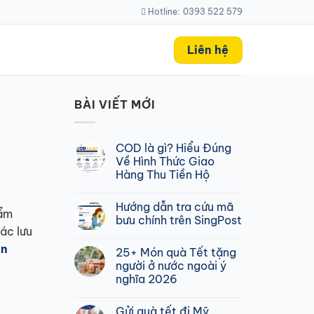
Hotline:
0393 522 579
Liên hệ
BÀI VIẾT MỚI
COD là gì? Hiểu Đúng
Về Hình Thức Giao
Hàng Thu Tiền Hộ
Không
có
Hướng dẫn tra cứu mã
bình
hẩm
luận
bưu chính trên SingPost
ở
ác lưu
COD
Không
là
có
àn
25+ Món quà Tết tặng
gì?
bình
Hiểu
luận
người ở nước ngoài ý
Đúng
ở
nghĩa 2026
Về
Hướng
Hình
dẫn
Không
Thức
tra
có
Giao
cứu
Gửi quà tết đi Mỹ
bình