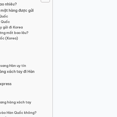
ao nhiêu?
c mặt hàng được gửi
 Quốc
n Quốc
 gửi đi Korea
ờng mất bao lâu?
uốc (Korea)
sang Hàn uy tín
àng xách tay đi Hàn
Express
mang hàng xách tay
 vào Hàn Quốc không?