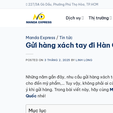
Skip
227/3A Gò Dầu, Phường Phú Thọ Hòa, TP.HCM
to
content
Dịch vụ
Thị trường
Manda Express
/
Tin tức
Gửi hàng xách tay đi Hàn 
POSTED ON
3 THÁNG 2, 2025
BY
LINH LONG
Những năm gần đây, nhu cầu gửi hàng xách t
cho đến mỹ phẩm,… Tuy vậy, không phải ai c
ý khi gửi hàng. Trong bài viết này, hãy cùng
M
Quốc
nhé!
Mục lục