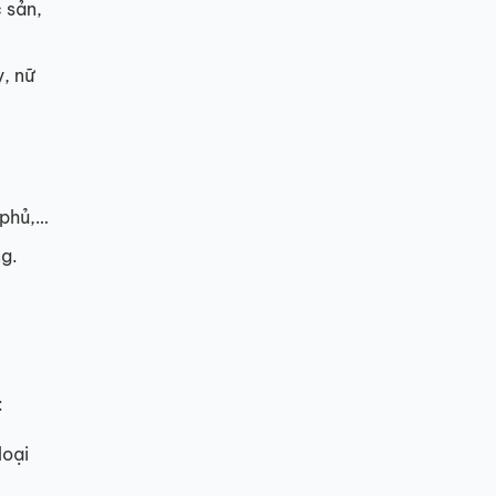
 sản,
, nữ
 phủ,…
g.
:
loại