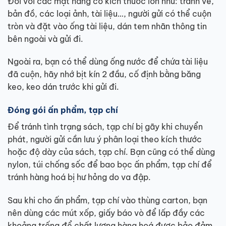
Đối với các mặt hàng có kích thước lớn như: tranh vẽ,
bản đồ, các loại ảnh, tài liệu…, người gửi có thể cuộn
tròn và đặt vào ống tài liệu, dán tem nhãn thông tin
bên ngoài và gửi đi.
Ngoài ra, bạn có thể dùng ống nước để chứa tài liệu
đã cuộn, hãy nhớ bịt kín 2 đầu, cố định bằng băng
keo, keo dán trước khi gửi đi.
Đóng gói ấn phẩm, tạp chí
Để tránh tình trạng sách, tạp chí bị gãy khi chuyển
phát, người gửi cần lưu ý phân loại theo kích thước
hoặc độ dày của sách, tạp chí. Bạn cũng có thể dùng
nylon, túi chống sốc để bao bọc ấn phẩm, tạp chí để
tránh hàng hoá bị hư hỏng do va đập.
Sau khi cho ấn phẩm, tạp chí vào thùng carton, bạn
nên dùng các mút xốp, giấy báo vò để lấp đầy các
khoảng trống để chất lượng hàng hoá được bảo đảm