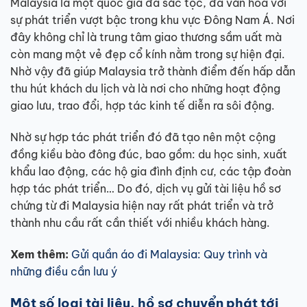
Malaysia là một quốc gia đa sắc tộc, đa văn hoá với
sự phát triển vượt bậc trong khu vực Đông Nam Á. Nơi
đây không chỉ là trung tâm giao thương sầm uất mà
còn mang một vẻ đẹp cổ kính nằm trong sự hiện đại.
Nhờ vậy đã giúp Malaysia trở thành điểm đến hấp dẫn
thu hút khách du lịch và là nơi cho những hoạt động
giao lưu, trao đổi, hợp tác kinh tế diễn ra sôi động.
Nhờ sự hợp tác phát triển đó đã tạo nên một cộng
đồng kiều bào đông đúc, bao gồm: du học sinh, xuất
khẩu lao động, các hộ gia đình định cư, các tập đoàn
hợp tác phát triển… Do đó, dịch vụ gửi tài liệu hồ sơ
chứng từ đi Malaysia hiện nay rất phát triển và trở
thành nhu cầu rất cần thiết với nhiều khách hàng.
Xem thêm:
Gửi quần áo đi Malaysia: Quy trình và
những điều cần lưu ý
Một số loại tài liệu, hồ sơ chuyển phát tới