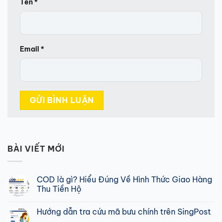
Tên
*
Email
*
BÀI VIẾT MỚI
COD là gì? Hiểu Đúng Về Hình Thức Giao Hàng
Thu Tiền Hộ
Không
có
Hướng dẫn tra cứu mã bưu chính trên SingPost
bình
luận