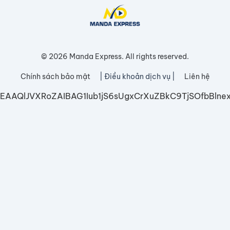
© 2026 Manda Express. All rights reserved.
Chính sách bảo mật
| Điều khoản dịch vụ |
Liên hệ
EAAQlJVXRoZAIBAG1Iub1jS6sUgxCrXuZBkC9TjSOfbB