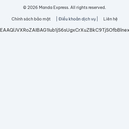
© 2026 Manda Express. All rights reserved.
Chính sách bảo mật
| Điều khoản dịch vụ |
Liên hệ
EAAQlJVXRoZAIBAG1Iub1jS6sUgxCrXuZBkC9TjSOfbB