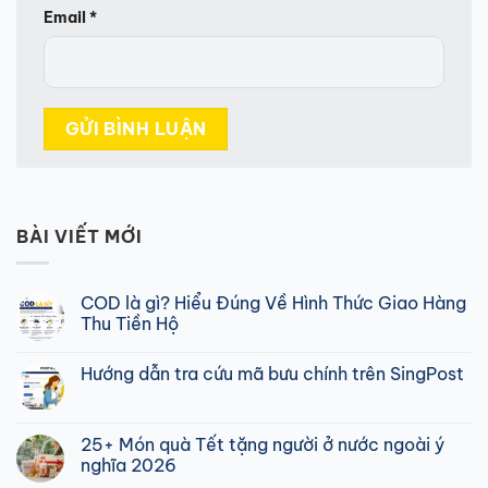
Email
*
BÀI VIẾT MỚI
COD là gì? Hiểu Đúng Về Hình Thức Giao Hàng
Thu Tiền Hộ
Không
có
Hướng dẫn tra cứu mã bưu chính trên SingPost
bình
luận
Không
ở
có
COD
bình
là
luận
25+ Món quà Tết tặng người ở nước ngoài ý
gì?
ở
Hiểu
nghĩa 2026
Hướng
Đúng
dẫn