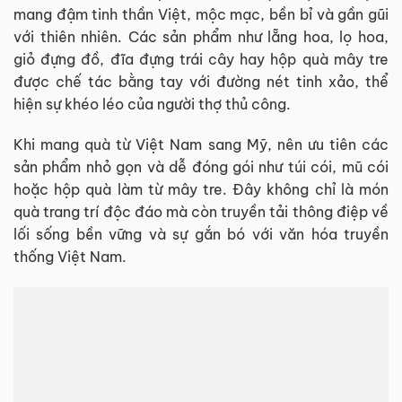
mang đậm tinh thần Việt, mộc mạc, bền bỉ và gần gũi
với thiên nhiên. Các sản phẩm như lẵng hoa, lọ hoa,
giỏ đựng đồ, đĩa đựng trái cây hay hộp quà mây tre
được chế tác bằng tay với đường nét tinh xảo, thể
hiện sự khéo léo của người thợ thủ công.
Khi mang quà từ Việt Nam sang Mỹ, nên ưu tiên các
sản phẩm nhỏ gọn và dễ đóng gói như túi cói, mũ cói
hoặc hộp quà làm từ mây tre. Đây không chỉ là món
quà trang trí độc đáo mà còn truyền tải thông điệp về
lối sống bền vững và sự gắn bó với văn hóa truyền
thống Việt Nam.