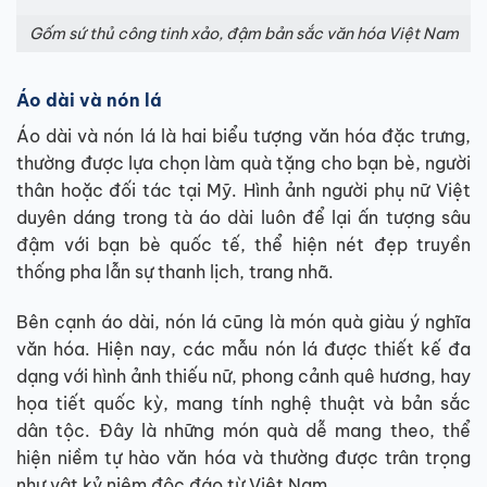
Gốm sứ thủ công tinh xảo, đậm bản sắc văn hóa Việt Nam
Áo dài và nón lá
Áo dài và nón lá là hai biểu tượng văn hóa đặc trưng,
thường được lựa chọn làm quà tặng cho bạn bè, người
thân hoặc đối tác tại Mỹ. Hình ảnh người phụ nữ Việt
duyên dáng trong tà áo dài luôn để lại ấn tượng sâu
đậm với bạn bè quốc tế, thể hiện nét đẹp truyền
thống pha lẫn sự thanh lịch, trang nhã.
Bên cạnh áo dài, nón lá cũng là món quà giàu ý nghĩa
văn hóa. Hiện nay, các mẫu nón lá được thiết kế đa
dạng với hình ảnh thiếu nữ, phong cảnh quê hương, hay
họa tiết quốc kỳ, mang tính nghệ thuật và bản sắc
dân tộc. Đây là những món quà dễ mang theo, thể
hiện niềm tự hào văn hóa và thường được trân trọng
như vật kỷ niệm độc đáo từ Việt Nam.