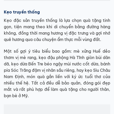
Kẹo truyền thống
Kẹo đặc sản truyền thống là lựa chọn quà tặng tinh
gọn, tiện mang theo khi di chuyển bằng đường hàng
không, đồng thời mang hương vị đặc trưng và gợi nhớ
quê hương qua câu chuyện ẩm thực mỗi vùng đất.
Một số gợi ý tiêu biểu bao gồm: mè xửng Huế dẻo
thơm vị mè rang, kẹo đậu phộng Hà Tĩnh giòn bùi dân
dã, kẹo dừa Bến Tre béo ngậy mùi nước cốt dừa, bánh
pía Sóc Trăng đậm vị nhân sầu riêng, hay kẹo Sìu Châu
Nam Định, món quà gắn liền với ký ức tuổi thơ của
nhiều thế hệ. Tất cả đều dễ bảo quản, đóng gói đẹp
mắt và rất phù hợp để làm quà tặng cho người thân,
bạn bè ở Mỹ.