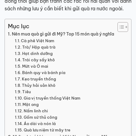
đồng thời giúp bạn tránh các rắc rối hải quan với danh
sách những lưu ý cần biết khi gửi quà ra nước ngoài.
Mục lục
Nên mua quà gì gửi đi Mỹ? Top 15 món quà ý nghĩa
Cà phê Việt Nam
Trà/ Hộp quà trà
Hạt dinh dưỡng
Trái cây sấy khô
Mứt và Ô mai
Bánh quy và bánh pía
Kẹo truyền thống
Thủy hải sản khô
Tiêu
Gia vị truyền thống Việt Nam
Mật ong
Nấm linh chi
Gốm sứ thủ công
Áo dài và nón lá
Quà lưu niệm từ mây tre