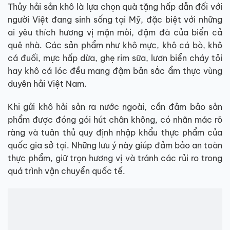
Thủy hải sản khô là lựa chọn quà tặng hấp dẫn đối với
người Việt đang sinh sống tại Mỹ, đặc biệt với những
ai yêu thích hương vị mặn mòi, đậm đà của biển cả
quê nhà. Các sản phẩm như khô mực, khô cá bò, khô
cá đuối, mực hấp dừa, ghẹ rim sữa, lươn biển cháy tỏi
hay khô cá lóc đều mang đậm bản sắc ẩm thực vùng
duyên hải Việt Nam.
Khi gửi khô hải sản ra nước ngoài, cần đảm bảo sản
phẩm được đóng gói hút chân không, có nhãn mác rõ
ràng và tuân thủ quy định nhập khẩu thực phẩm của
quốc gia sở tại. Những lưu ý này giúp đảm bảo an toàn
thực phẩm, giữ trọn hương vị và tránh các rủi ro trong
quá trình vận chuyển quốc tế.