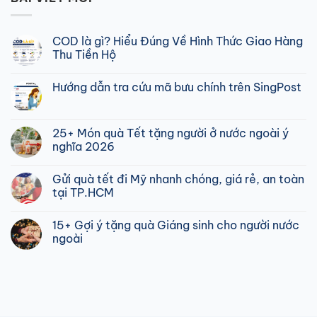
COD là gì? Hiểu Đúng Về Hình Thức Giao Hàng
Thu Tiền Hộ
Không
có
Hướng dẫn tra cứu mã bưu chính trên SingPost
bình
luận
Không
ở
có
COD
bình
là
luận
25+ Món quà Tết tặng người ở nước ngoài ý
gì?
ở
Hiểu
nghĩa 2026
Hướng
Đúng
dẫn
Về
Không
tra
Hình
có
cứu
Gửi quà tết đi Mỹ nhanh chóng, giá rẻ, an toàn
Thức
bình
mã
Giao
luận
tại TP.HCM
bưu
Hàng
ở
chính
Thu
25+
Không
trên
Tiền
Món
có
SingPost
15+ Gợi ý tặng quà Giáng sinh cho người nước
Hộ
quà
bình
Tết
luận
ngoài
tặng
ở
người
Gửi
Không
ở
quà
có
nước
tết
bình
ngoài
đi
luận
ý
Mỹ
ở
nghĩa
nhanh
15+
2026
chóng,
Gợi