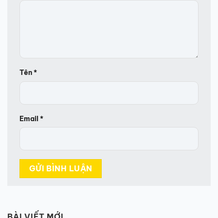
Tên
*
Email
*
BÀI VIẾT MỚI