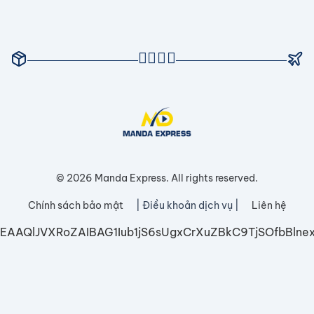
© 2026 Manda Express. All rights reserved.
Chính sách bảo mật
| Điều khoản dịch vụ |
Liên hệ
EAAQlJVXRoZAIBAG1Iub1jS6sUgxCrXuZBkC9TjSOfbB