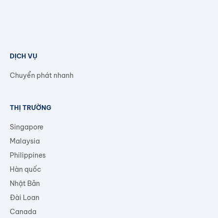
giá
ý
rẻ,
tặng
an
quà
toàn
Giáng
tại
sinh
TP.HCM
cho
người
nước
ngoài
DỊCH VỤ
Chuyển phát nhanh
THỊ TRƯỜNG
Singapore
Malaysia
Philippines
Hàn quốc
Nhật Bản
Đài Loan
Canada