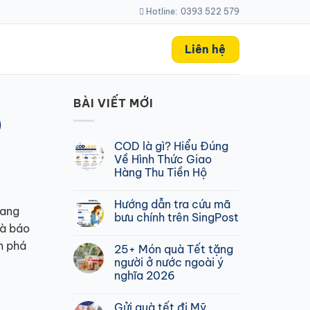
Hotline:
0393 522 579
Liên hệ
BÀI VIẾT MỚI
)
COD là gì? Hiểu Đúng
Về Hình Thức Giao
Hàng Thu Tiền Hộ
Không
có
Hướng dẫn tra cứu mã
bình
đang
luận
bưu chính trên SingPost
ở
và báo
COD
Không
là
có
m phá
25+ Món quà Tết tặng
gì?
bình
Hiểu
luận
người ở nước ngoài ý
Đúng
ở
nghĩa 2026
Về
Hướng
Hình
dẫn
Không
Thức
tra
có
Giao
cứu
Gửi quà tết đi Mỹ
bình