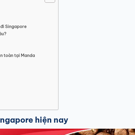
 đi Singapore
âu?
an toàn tại Manda
ingapore hiện nay