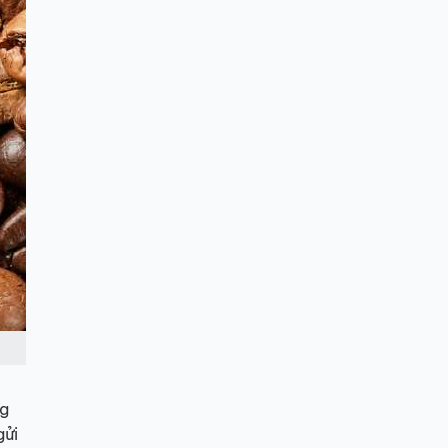
ng
gửi