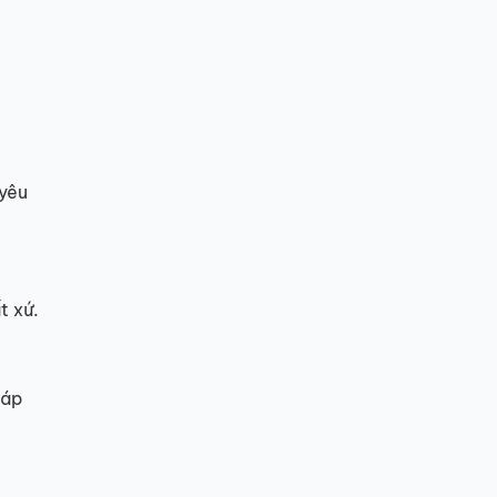
 yêu
t xứ.
đáp