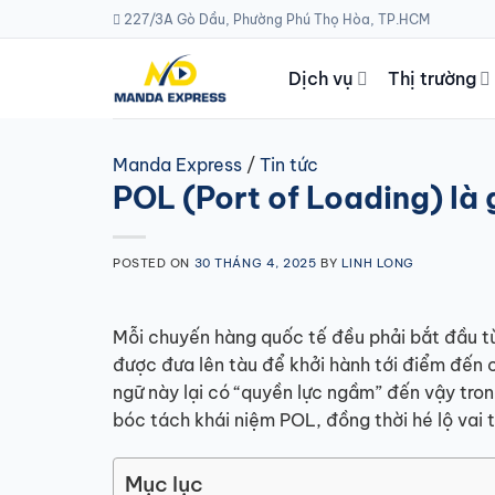
Skip
227/3A Gò Dầu, Phường Phú Thọ Hòa, TP.HCM
to
content
Dịch vụ
Thị trường
Manda Express
/
Tin tức
POL (Port of Loading) là 
POSTED ON
30 THÁNG 4, 2025
BY
LINH LONG
Mỗi chuyến hàng quốc tế đều phải bắt đầu từ
được đưa lên tàu để khởi hành tới điểm đến c
ngữ này lại có “quyền lực ngầm” đến vậy tron
bóc tách khái niệm POL, đồng thời hé lộ vai 
Mục lục