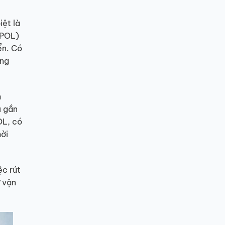
iệt là
(POL)
ển. Có
âng
h
u gần
OL, có
hời
ệc rút
ừ vận