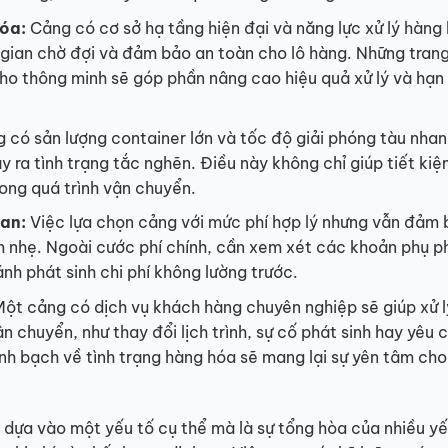
hóa:
Cảng có cơ sở hạ tầng hiện đại và năng lực xử lý hàng
i gian chờ đợi và đảm bảo an toàn cho lô hàng. Những trang
kho thông minh sẽ góp phần nâng cao hiệu quả xử lý và hạn
có sản lượng container lớn và tốc độ giải phóng tàu nhan
ảy ra tình trạng tắc nghẽn. Điều này không chỉ giúp tiết kiệ
rong quá trình vận chuyển.
uan:
Việc lựa chọn cảng với mức phí hợp lý nhưng vẫn đảm
m nhẹ. Ngoài cước phí chính, cần xem xét các khoản phụ ph
ánh phát sinh chi phí không lường trước.
ột cảng có dịch vụ khách hàng chuyên nghiệp sẽ giúp xử l
 chuyển, như thay đổi lịch trình, sự cố phát sinh hay yêu 
minh bạch về tình trạng hàng hóa sẽ mang lại sự yên tâm cho
 dựa vào một yếu tố cụ thể mà là sự tổng hòa của nhiều yế