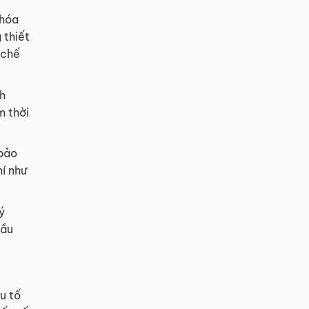
 hóa
 thiết
 chế
h
m thời
 bảo
í như
ý
cầu
u tố