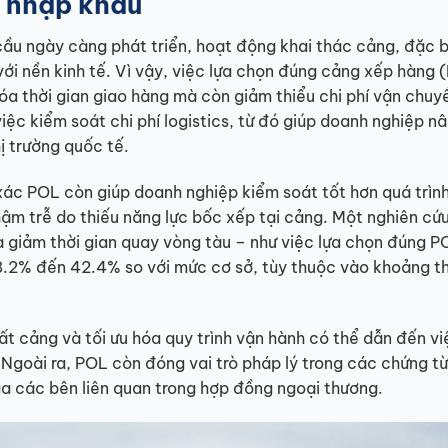
t nhập khẩu
cầu ngày càng phát triển, hoạt động khai thác cảng, đặc b
với nền kinh tế. Vì vậy, việc lựa chọn đúng cảng xếp hàng 
óa thời gian giao hàng mà còn giảm thiểu chi phí vận chuy
việc kiểm soát chi phí logistics, từ đó giúp doanh nghiệp n
ị trường quốc tế.
 xác POL còn giúp doanh nghiệp kiểm soát tốt hơn quá trìn
hậm trễ do thiếu năng lực bốc xếp tại cảng. Một nghiên cứ
 và giảm thời gian quay vòng tàu – như việc lựa chọn đúng P
38.2% đến 42.4% so với mức cơ sở, tùy thuộc vào khoảng t
ất cảng và tối ưu hóa quy trình vận hành có thể dẫn đến vi
 Ngoài ra, POL còn đóng vai trò pháp lý trong các chứng t
của các bên liên quan trong hợp đồng ngoại thương.