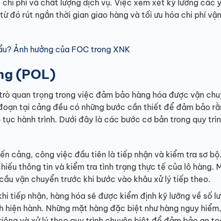
g, chi phí và chất lượng dịch vụ. Việc xem xét kỹ lưỡng các 
từ đó rút ngắn thời gian giao hàng và tối ưu hóa chi phí vậ
hẩu? Ảnh hưởng của FOC trong XNK
ing (POL)
i trò quan trọng trong việc đảm bảo hàng hóa được vận ch
 đoạn tại cảng đều có những bước cần thiết để đảm bảo r
tục hành trình. Dưới đây là các bước cơ bản trong quy trìn
ến cảng, công việc đầu tiên là tiếp nhận và kiểm tra sơ bộ
chiếu thông tin và kiểm tra tình trạng thực tế của lô hàng.
cầu vận chuyển trước khi bước vào khâu xử lý tiếp theo.
hi tiếp nhận, hàng hóa sẽ được kiểm định kỹ lưỡng về số l
nh hiện hành. Những mặt hàng đặc biệt như hàng nguy hiểm
iêng và xử lý theo quy trình chuyên biệt để đảm bảo an to