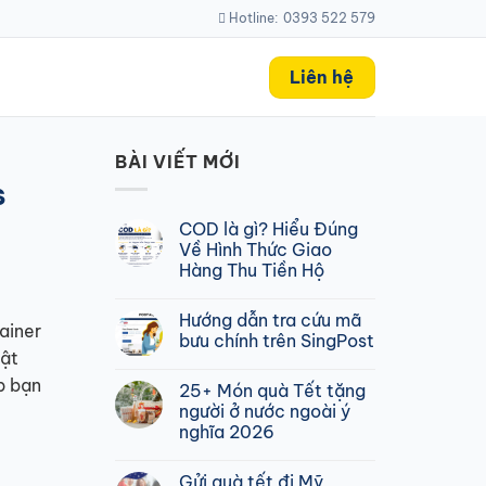
Hotline:
0393 522 579
Liên hệ
BÀI VIẾT MỚI
s
COD là gì? Hiểu Đúng
Về Hình Thức Giao
Hàng Thu Tiền Hộ
Không
có
Hướng dẫn tra cứu mã
bình
ainer
luận
bưu chính trên SingPost
ở
uật
COD
Không
là
có
p bạn
25+ Món quà Tết tặng
gì?
bình
Hiểu
luận
người ở nước ngoài ý
Đúng
ở
nghĩa 2026
Về
Hướng
Hình
dẫn
Không
Thức
tra
có
Giao
cứu
Gửi quà tết đi Mỹ
bình