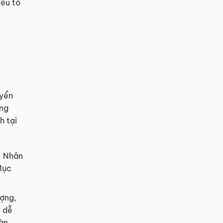
yếu tố
n
uyển
ằng
h tại
. Nhân
 Mục
ượng,
, dễ
àn