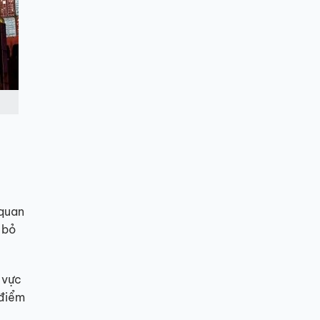
 quan
 bỏ
 vực
 điểm