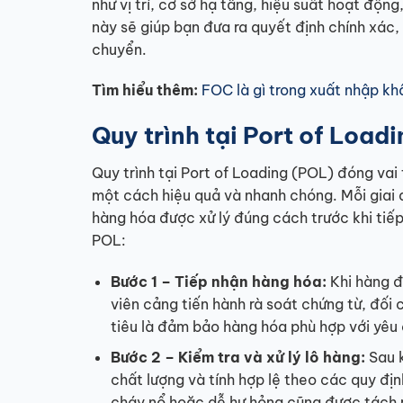
như vị trí, cơ sở hạ tầng, hiệu suất hoạt độn
này sẽ giúp bạn đưa ra quyết định chính xác, 
chuyển.
Tìm hiểu thêm:
FOC là gì trong xuất nhập k
Quy trình tại Port of Load
Quy trình tại Port of Loading (POL) đóng va
một cách hiệu quả và nhanh chóng. Mỗi giai
hàng hóa được xử lý đúng cách trước khi tiếp 
POL:
Bước 1 – Tiếp nhận hàng hóa:
Khi hàng đ
viên cảng tiến hành rà soát chứng từ, đối 
tiêu là đảm bảo hàng hóa phù hợp với yêu 
Bước 2 – Kiểm tra và xử lý lô hàng:
Sau k
chất lượng và tính hợp lệ theo các quy đị
cháy nổ hoặc dễ hư hỏng cũng được tách r