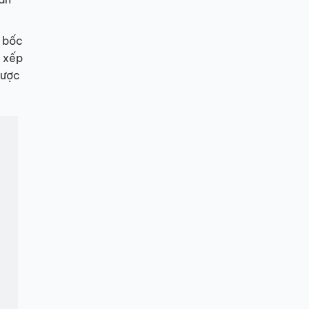
à bốc
u xếp
được