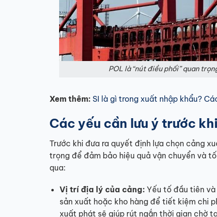
POL là “nút điều phối” quan trọn
Xem thêm:
SI là gì trong xuất nhập khẩu? Các
Các yếu cần lưu ý trước kh
Trước khi đưa ra quyết định lựa chọn cảng x
trọng để đảm bảo hiệu quả vận chuyển và tối 
qua:
Vị trí địa lý của cảng:
Yếu tố đầu tiên và 
sản xuất hoặc kho hàng để tiết kiệm chi p
xuất phát sẽ giúp rút ngắn thời gian chờ t