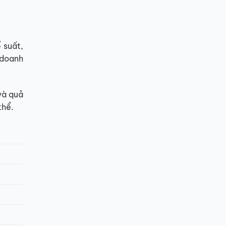
 suất,
 doanh
và quả
thể.