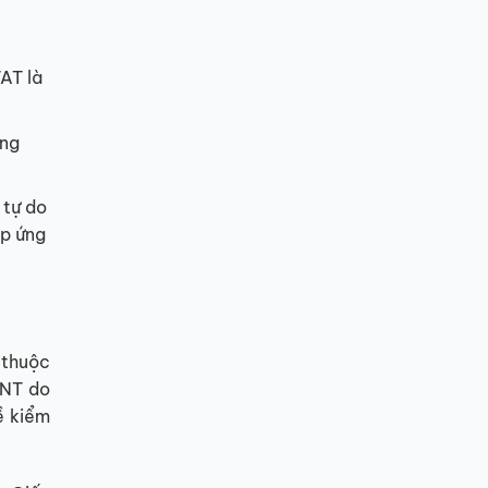
AT là
ụng
 tự do
áp ứng
 thuộc
TNT do
ề kiểm