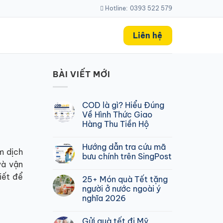
Hotline:
0393 522 579
Liên hệ
BÀI VIẾT MỚI
COD là gì? Hiểu Đúng
Về Hình Thức Giao
Hàng Thu Tiền Hộ
Không
có
Hướng dẫn tra cứu mã
bình
m dịch
luận
bưu chính trên SingPost
ở
và vận
COD
Không
là
có
iết để
25+ Món quà Tết tặng
gì?
bình
Hiểu
luận
người ở nước ngoài ý
Đúng
ở
nghĩa 2026
Về
Hướng
Hình
dẫn
Không
Thức
tra
có
Giao
cứu
Gửi quà tết đi Mỹ
bình