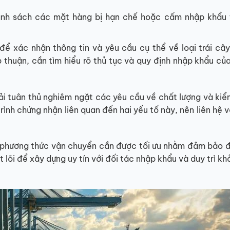
nh sách các mặt hàng bị hạn chế hoặc cấm nhập khẩu t
 để xác nhận thông tin và yêu cầu cụ thể về loại trái câ
thuận, cần tìm hiểu rõ thủ tục và quy định nhập khẩu củ
ải tuân thủ nghiêm ngặt các yêu cầu về chất lượng và kiể
rình chứng nhận liên quan đến hai yếu tố này, nên liên hệ v
n phương thức vận chuyển cần được tối ưu nhằm đảm bảo đ
 lõi để xây dựng uy tín với đối tác nhập khẩu và duy trì kh