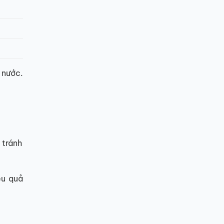
 nước.
 tránh
ệu quả