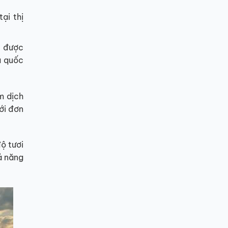
ại thị
y được
a quốc
m dịch
ới đơn
ộ tươi
ả năng