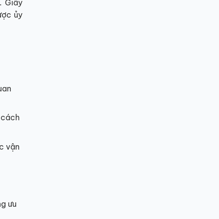
. Giấy
ược ủy
quan
y cách
c vận
ng ưu