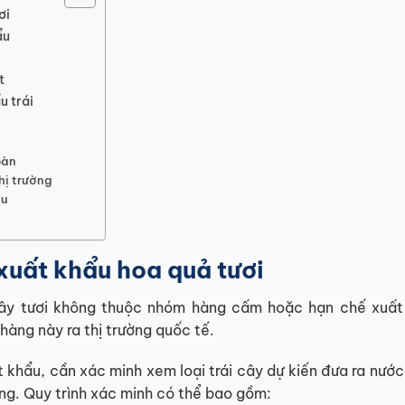
ơi
ẩu
t
u trái
c
oàn
hị trường
ẩu
xuất khẩu hoa quả tươi
 cây tươi không thuộc nhóm hàng cấm hoặc hạn chế xuất
àng này ra thị trường quốc tế.
ất khẩu, cần xác minh xem loại trái cây dự kiến đưa ra nước
g. Quy trình xác minh có thể bao gồm: