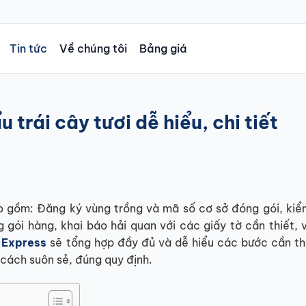
Tin tức
Về chúng tôi
Bảng giá
 trái cây​ tươi dễ hiểu, chi tiết
bao gồm: Đăng ký vùng trồng và mã số cơ sở đóng gói, kiể
 gói hàng, khai báo hải quan với các giấy tờ cần thiết, 
Express
sẽ tổng hợp đầy đủ và dễ hiểu các bước cần th
t cách suôn sẻ, đúng quy định.