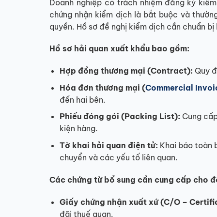
Doanh nghiệp có trách nhiệm đăng ký kiểm d
chứng nhận kiểm dịch là bắt buộc và thườn
quyền. Hồ sơ đề nghị kiểm dịch cần chuẩn bị 
Hồ sơ hải quan xuất khẩu bao gồm:
Hợp đồng thương mại (Contract):
Quy đị
Hóa đơn thương mại (
Commercial Invoi
đến hai bên.
Phiếu đóng gói (Packing List):
Cung cấp 
kiện hàng.
Tờ khai hải quan điện tử:
Khai báo toàn b
chuyển và các yếu tố liên quan.
Các chứng từ bổ sung cần cung cấp cho đ
Giấy chứng nhận xuất xứ (C/O – Certific
đãi thuế quan.